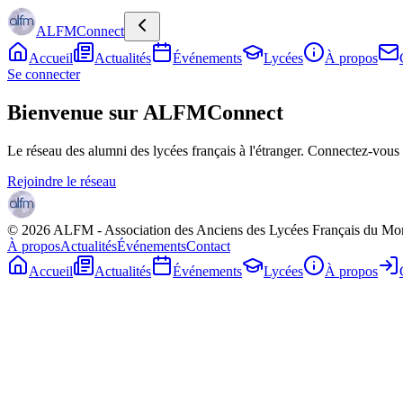
ALFMConnect
Accueil
Actualités
Événements
Lycées
À propos
Se connecter
Bienvenue sur ALFMConnect
Le réseau des alumni des lycées français à l'étranger. Connectez-vou
Rejoindre le réseau
©
2026
ALFM - Association des Anciens des Lycées Français du Mo
À propos
Actualités
Événements
Contact
Accueil
Actualités
Événements
Lycées
À propos